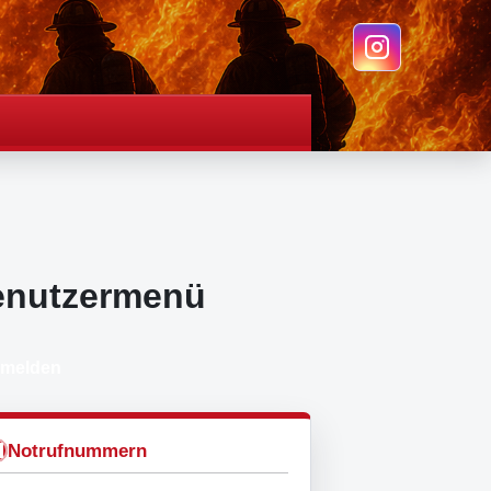
enutzermenü
melden
Notrufnummern