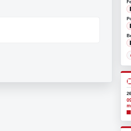
F
Po
Be
26
0
m