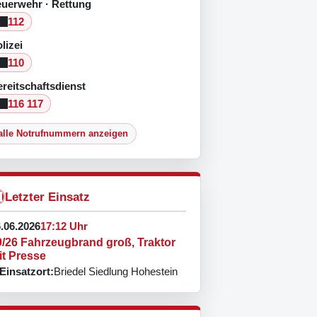
euerwehr · Rettung
112
lizei
110
reitschaftsdienst
116 117
alle Notrufnummern anzeigen
Letzter Einsatz
.06.2026
17:12 Uhr
9/26 Fahrzeugbrand groß, Traktor
it Presse
Einsatzort:
Briedel Siedlung Hohestein