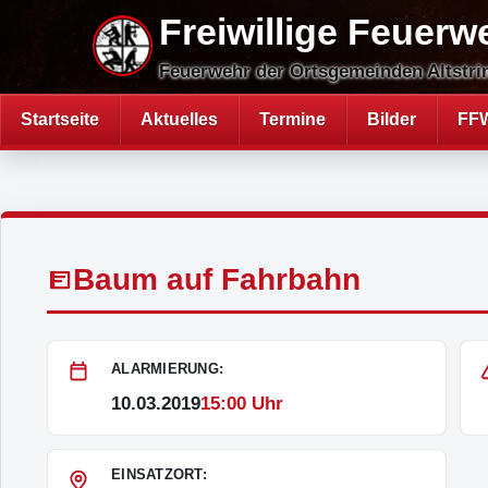
Direkt
Freiwillige Feuerw
zum
Inhalt
Feuerwehr der Ortsgemeinden Altstri
Startseite
Aktuelles
Termine
Bilder
FFW
Hauptnavigation
Baum auf Fahrbahn
ALARMIERUNG:
10.03.2019
15:00 Uhr
EINSATZORT: