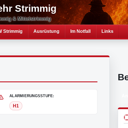
ehr Strimmig
mmig & Mittelstrimmig
 Strimmig
Ausrüstung
Im Notfall
Links
B
An
ALARMIERUNGSSTUFE:
H1