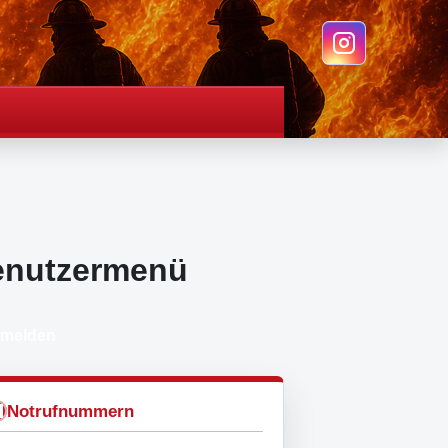
enutzermenü
melden
Notrufnummern