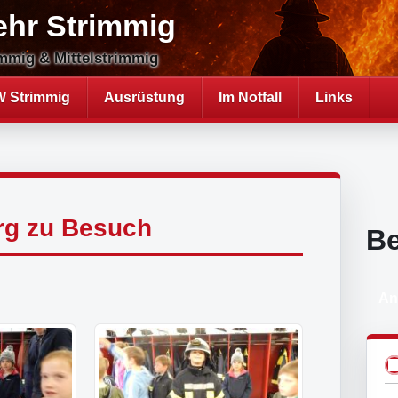
ehr Strimmig
mmig & Mittelstrimmig
 Strimmig
Ausrüstung
Im Notfall
Links
rg zu Besuch
B
An