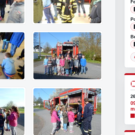
F
Po
Be
26
0
m