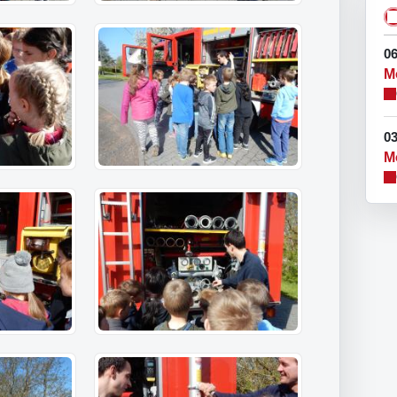
06
M
03
M