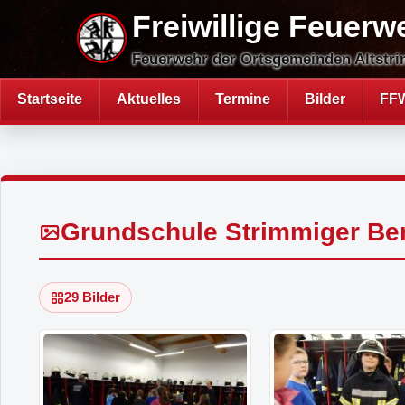
Direkt
Freiwillige Feuerw
zum
Inhalt
Feuerwehr der Ortsgemeinden Altstri
Startseite
Aktuelles
Termine
Bilder
FFW
Hauptnavigation
Grundschule Strimmiger Be
29 Bilder