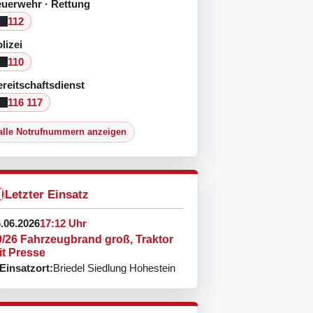
euerwehr · Rettung
112
lizei
110
reitschaftsdienst
116 117
alle Notrufnummern anzeigen
Letzter Einsatz
.06.2026
17:12 Uhr
9/26 Fahrzeugbrand groß, Traktor
it Presse
Einsatzort:
Briedel Siedlung Hohestein